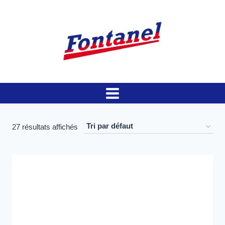
Aller
au
contenu
27 résultats affichés