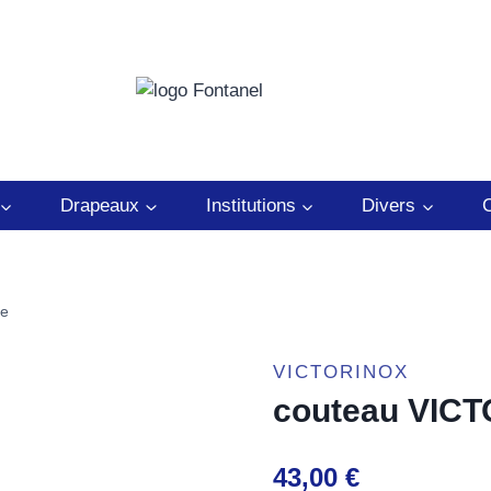
Drapeaux
Institutions
Divers
C
e
VICTORINOX
couteau VIC
43,00
€