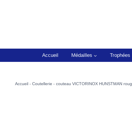
Aller
au
contenu
Accueil
Médailles
Trophées
Accueil
-
Coutellerie
-
couteau VICTORINOX HUNSTMAN roug