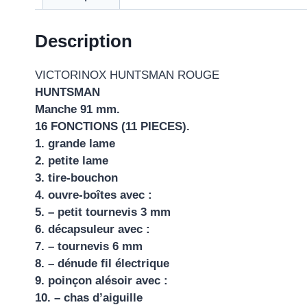
Description
VICTORINOX HUNTSMAN ROUGE
HUNTSMAN
Manche 91 mm.
16 FONCTIONS (11 PIECES).
1. grande lame
2. petite lame
3. tire-bouchon
4. ouvre-boîtes avec :
5. – petit tournevis 3 mm
6. décapsuleur avec :
7. – tournevis 6 mm
8. – dénude fil électrique
9. poinçon alésoir avec :
10. – chas d’aiguille