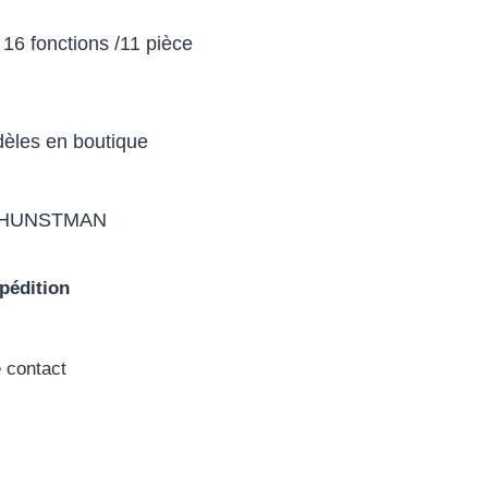
16 fonctions /11 pièce
èles en boutique
é HUNSTMAN
pédition
e contact