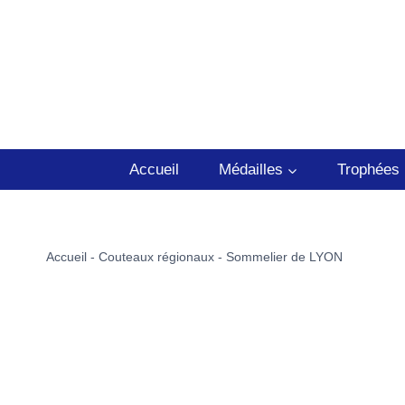
Aller
au
contenu
Accueil
Médailles
Trophées
Accueil
-
Couteaux régionaux
-
Sommelier de LYON