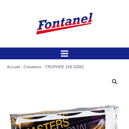
Aller
au
contenu
Accueil
-
Créations
-
TROPHEE 158.02M2