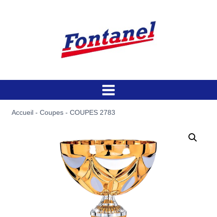
Aller
au
contenu
Accueil
-
Coupes
-
COUPES 2783