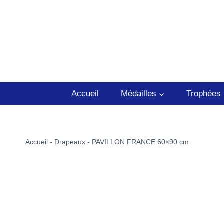
Aller
au
contenu
Accueil
Médailles
Trophées
Accueil
-
Drapeaux
-
PAVILLON FRANCE 60×90 cm