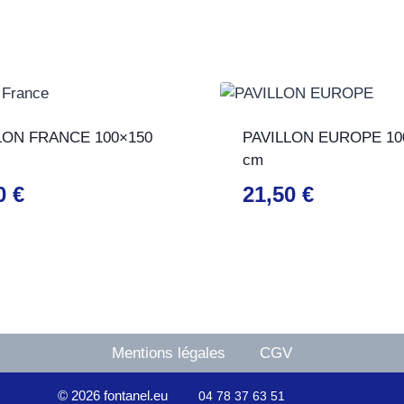
LON FRANCE 100×150
PAVILLON EUROPE 10
cm
60
€
21,50
€
Mentions légales
CGV
© 2026 fontanel.eu
04 78 37 63 51