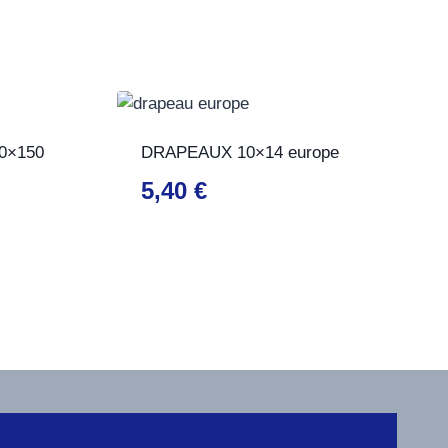
0×150
DRAPEAUX 10×14 europe
5,40
€