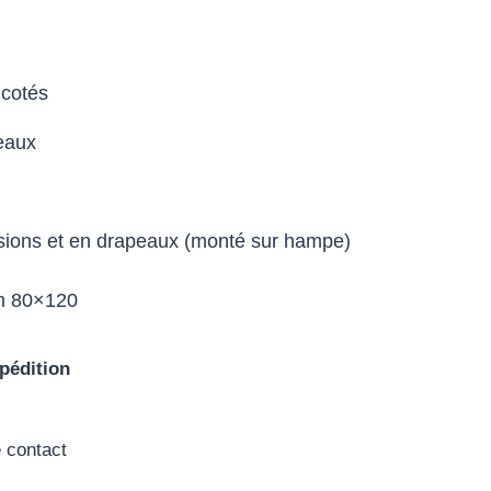
 cotés
eaux
nsions et en drapeaux (monté sur hampe)
 80×120
pédition
e contact