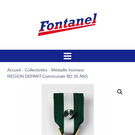
Aller
au
contenu
Accueil
-
Collectivités
-
Médaille honneur
REGION.DEPART.Communale BD 35 ANS