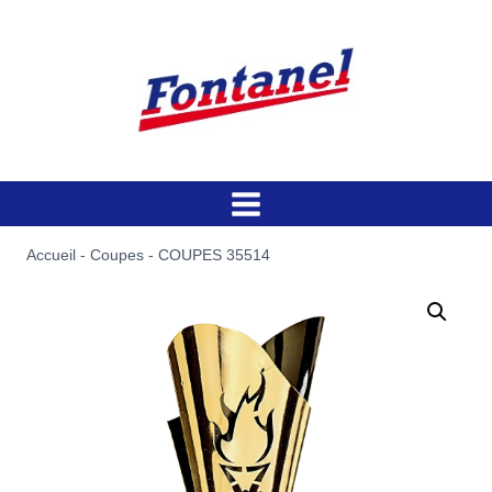
Aller
au
contenu
Accueil
-
Coupes
-
COUPES 35514