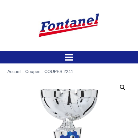
Aller
au
contenu
Accueil
-
Coupes
-
COUPES 2241