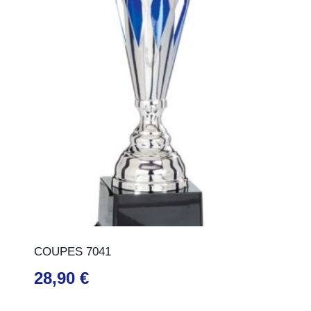
COUPES 7041
28,90
€