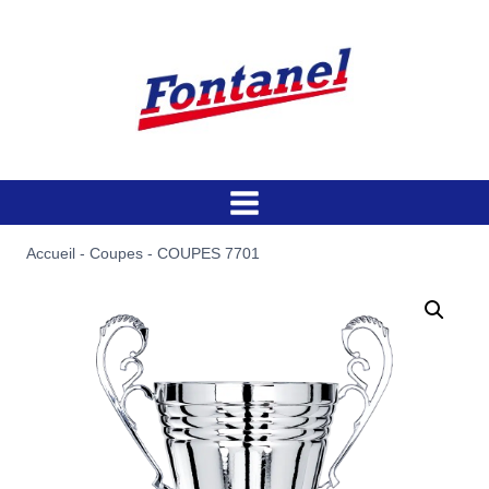
Aller
au
contenu
Accueil
-
Coupes
-
COUPES 7701