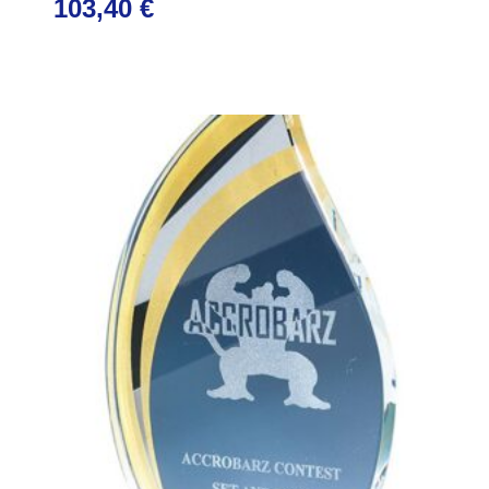
103,40
€