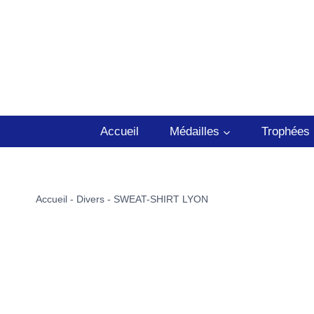
Aller
au
contenu
Accueil
Médailles
Trophées
Accueil
-
Divers
-
SWEAT-SHIRT LYON