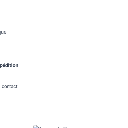
que
pédition
e contact