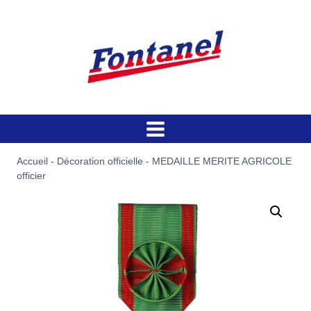
Aller
au
contenu
Accueil
-
Décoration officielle
-
MEDAILLE MERITE AGRICOLE
officier